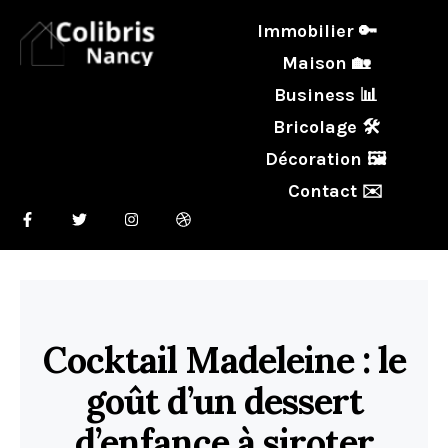
Immobilier 🔑
Maison 🏡
Business 📊
Bricolage 🛠️
Décoration 🖼️
Contact ✉️
Cocktail Madeleine : le
goût d’un dessert
d’enfance à siroter