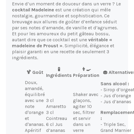
Envie d’un moment de douceur dans un verre ? Le
cocktail Madeleine
est une création qui mêle
nostalgie, gourmandise et sophistication. Ce
breuvage aux allures de goûter d’enfance séduit
par ses notes d’amande, de vanille et d’agrumes.
Et pour les amoureux du petit gâteau bossu,
autant dire que ce cocktail est une
véritable «
madeleine de Proust »
. Simplicité, élégance et
plaisir garanti en une recette de seulement 3
ingrédients.
🧪
👨‍🍳
🍹 Goût
🧁 Alternative
Ingrédients
Préparation
Doux,
Sans alcool :
amandé,
- Sirop d’orgea
équilibré
Shaker avec
- Jus d'orange
avec une
3 cl
glaçons,
- Jus d’ananas
note
Amaretto
agiter 10
d'orange
3 cl
sec, filtrer
Remplacemen
et
Cointreau
et servir
:
d'ananas.
6 cl Jus
dans un
- Triple Sec,
Apéritif
d’ananas
verre
Grand Marnier