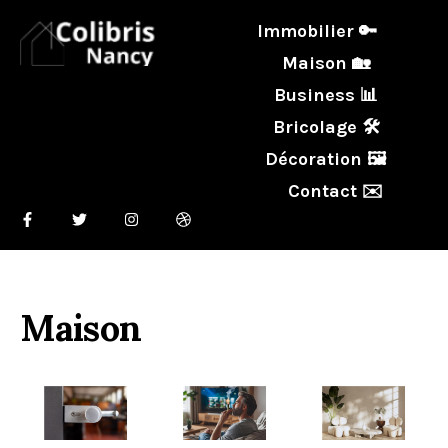
Immobilier 🔑
Maison 🏡
Business 📊
Bricolage 🛠️
Décoration 🖼️
Contact ✉️
Maison