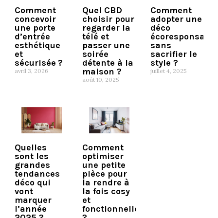
Comment
Quel CBD
Comment
concevoir
choisir pour
adopter une
une porte
regarder la
déco
d’entrée
télé et
écoresponsable
esthétique
passer une
sans
et
soirée
sacrifier le
sécurisée ?
détente à la
style ?
maison ?
avril 3, 2026
juillet 4, 2025
août 10, 2025
Quelles
Comment
sont les
optimiser
grandes
une petite
tendances
pièce pour
déco qui
la rendre à
vont
la fois cosy
marquer
et
l’année
fonctionnelle
2025 ?
?