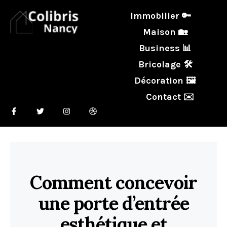
Immobilier 🔑
Maison 🏡
Business 📊
Bricolage 🛠️
Décoration 🖼️
Contact ✉️
Comment concevoir
une porte d’entrée
esthétique et