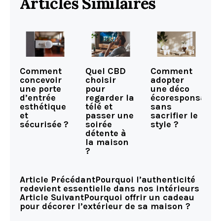
Articles Similaires
Comment
Quel CBD
Comment
concevoir
choisir
adopter
une porte
pour
une déco
d’entrée
regarder la
écoresponsable
esthétique
télé et
sans
et
passer une
sacrifier le
sécurisée ?
soirée
style ?
détente à
la maison
?
Article Précédant
Pourquoi l’authenticité
redevient essentielle dans nos intérieurs
Article Suivant
Pourquoi offrir un cadeau
pour décorer l’extérieur de sa maison ?