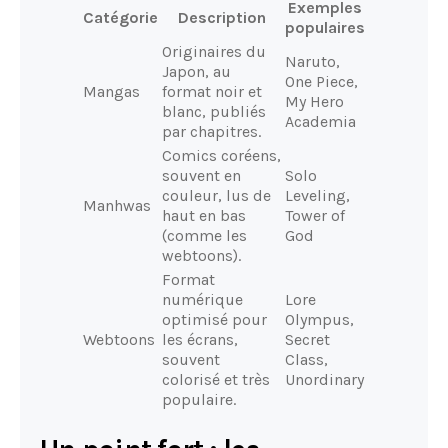
Exemples
Catégorie
Description
populaires
Originaires du
Naruto,
Japon, au
One Piece,
Mangas
format noir et
My Hero
blanc, publiés
Academia
par chapitres.
Comics coréens,
souvent en
Solo
couleur, lus de
Leveling,
Manhwas
haut en bas
Tower of
(comme les
God
webtoons).
Format
numérique
Lore
optimisé pour
Olympus,
Webtoons
les écrans,
Secret
souvent
Class,
colorisé et très
Unordinary
populaire.