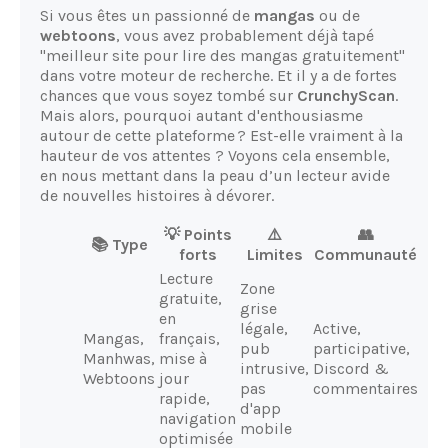
Si vous êtes un passionné de
mangas
ou de
webtoons
, vous avez probablement déjà tapé
"meilleur site pour lire des mangas gratuitement"
dans votre moteur de recherche. Et il y a de fortes
chances que vous soyez tombé sur
CrunchyScan
.
Mais alors, pourquoi autant d'enthousiasme
autour de cette plateforme ? Est-elle vraiment à la
hauteur de vos attentes ? Voyons cela ensemble,
en nous mettant dans la peau d’un lecteur avide
de nouvelles histoires à dévorer.
💡 Points
⚠️
👥
📚 Type
forts
Limites
Communauté
Lecture
Zone
gratuite,
grise
en
légale,
Active,
Mangas,
français,
pub
participative,
Manhwas,
mise à
intrusive,
Discord &
Webtoons
jour
pas
commentaires
rapide,
d'app
navigation
mobile
optimisée