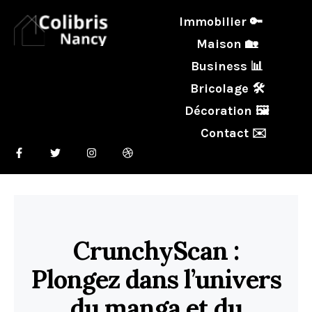
Immobilier 🔑
Maison 🏡
Business 📊
Bricolage 🛠️
Décoration 🖼️
Contact ✉️
CrunchyScan :
Plongez dans l’univers
du manga et du