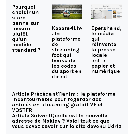
Pourquoi
choisir un
store
banne sur
Kooora4Live
Epershand,
mesure
: la
le média
plutôt
plateforme
qui
qu’un
de
réinvente
modèle
streaming
la presse
standard ?
foot qui
locale
bouscule
entre
les codes
papier et
du sport en
numérique
direct
Article Précédant
11anim : la plateforme
incontournable pour regarder des
animés en streaming gratuit VF et
VOSTFR
Article Suivant
Quelle est la nouvelle
adresse de Noklav ? Voici tout ce que
vous devez savoir sur le site devenu Udriz