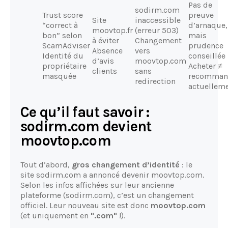
Pas de
sodirm.com
Trust score
preuve
Site
inaccessible
“correct à
d’arnaque,
moovtop.fr
(erreur 503)
bon” selon
mais
à éviter
Changement
ScamAdviser
prudence
Absence
vers
Identité du
conseillée
d’avis
moovtop.com
propriétaire
Acheter ≠
clients
sans
masquée
recomman
redirection
actuellem
Ce qu’il faut savoir :
sodirm.com devient
moovtop.com
Tout d’abord,
gros changement d’identité
: le
site sodirm.com a annoncé devenir moovtop.com.
Selon les infos affichées sur leur ancienne
plateforme (sodirm.com), c’est un changement
officiel. Leur nouveau site est donc
moovtop.com
(et uniquement en
".com"
!).