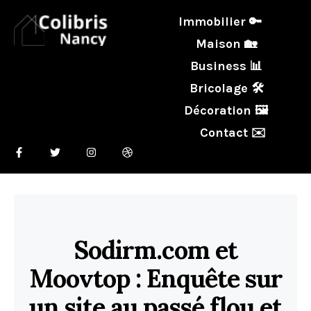
Immobilier 🔑
Maison 🏡
Business 📊
Bricolage 🛠️
Décoration 🖼️
Contact ✉️
Sodirm.com et
Moovtop : Enquête sur
un site au passé flou et