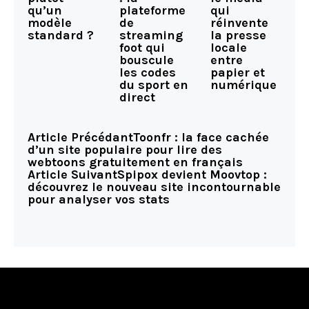
plateforme
qui
qu’un
de
réinvente
modèle
streaming
la presse
standard ?
foot qui
locale
bouscule
entre
les codes
papier et
du sport en
numérique
direct
Article Précédant
Toonfr : la face cachée
d’un site populaire pour lire des
webtoons gratuitement en français
Article Suivant
Spipox devient Moovtop :
découvrez le nouveau site incontournable
pour analyser vos stats