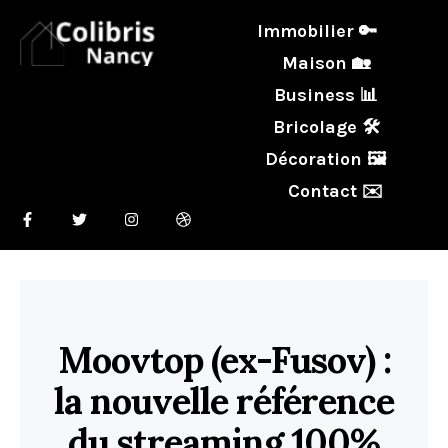
Immobilier 🔑
Maison 🏡
Business 📊
Bricolage 🛠️
Décoration 🖼️
Contact ✉️
Moovtop (ex-Fusov) :
la nouvelle référence
du streaming 100%