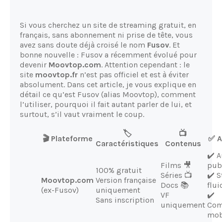
Si vous cherchez un site de streaming gratuit, en
français, sans abonnement ni prise de tête, vous
avez sans doute déjà croisé le nom
Fusov
. Et
bonne nouvelle : Fusov a récemment évolué pour
devenir
Moovtop.com
. Attention cependant : le
site
moovtop.fr
n’est pas officiel et est à éviter
absolument. Dans cet article, je vous explique en
détail ce qu’est Fusov (alias Moovtop), comment
l’utiliser, pourquoi il fait autant parler de lui, et
surtout, s’il vaut vraiment le coup.
🏷️
📺
🎬 Plateforme
✅ A
Caractéristiques
Contenus
✔️ 
Films 🎥
pub
100% gratuit
Séries 📺
✔️ 
Moovtop.com
Version française
Docs 📚
flui
(ex-Fusov)
uniquement
VF
✔️
Sans inscription
uniquement
Com
mob